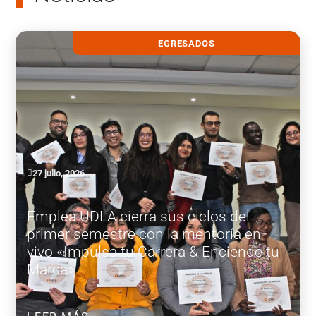
EGRESADOS
27 julio, 2026
Emplea UDLA cierra sus ciclos del
primer semestre con la mentoría en
vivo «Impulsa tu Carrera & Enciende tu
Marca»