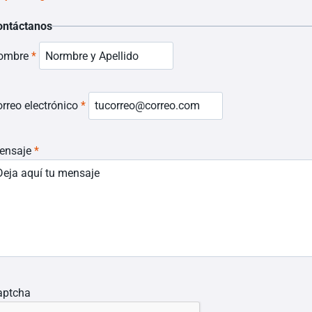
ontáctanos
ombre
*
rreo electrónico
*
ensaje
*
aptcha