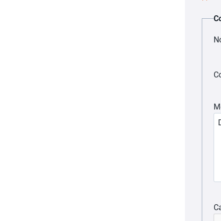
C
N
Co
M
C